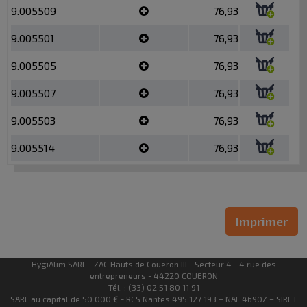
9.005509
76,93
9.005501
76,93
9.005505
76,93
9.005507
76,93
9.005503
76,93
9.005514
76,93
Imprimer
HygiAlim SARL - ZAC Hauts de Couëron III - Secteur 4 - 4 rue des
entrepreneurs - 44220 COUERON
Tél. : (33) 02 51 80 11 91
SARL au capital de 50 000 € - RCS Nantes 495 127 193 – NAF 4690Z – SIRET