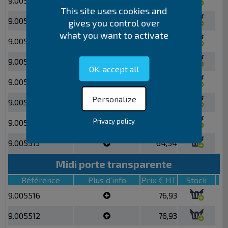
9.005508
64,54
This site uses cookies and
9.005515
64,54
gives you control over
what you want to activate
9.005511
64,54
9.005500
64,54
OK, accept all
9.005504
64,54
Personalize
9.005506
64,54
Privacy policy
9.005502
64,54
9.005513
64,54
Midi porte transparente
Référence
Plus d'info
Prix € HT
Stock
9.005516
76,93
9.005512
76,93