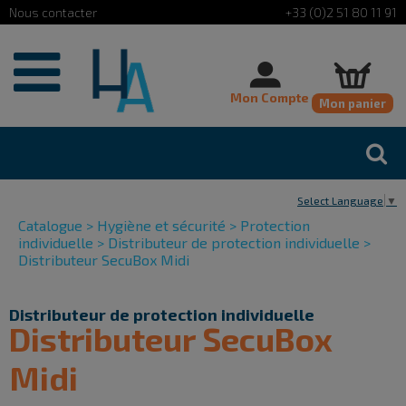
Cookies management panel
+33 (0)2 51 80 11 91
Mon Compte
Mon panier
Select Language
▼
Catalogue
>
Hygiène et sécurité
>
Protection
individuelle
>
Distributeur de protection individuelle
>
Distributeur SecuBox Midi
Distributeur de protection individuelle
Distributeur SecuBox
Midi