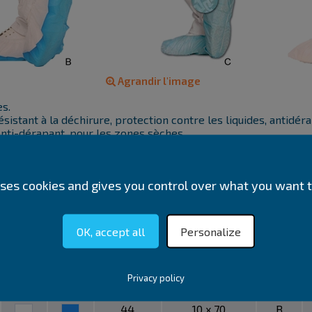
Agrandir l'image
s.
résistant à la déchirure, protection contre les liquides, antidé
nti-dérapant, pour les zones sèches.
anti-dérapant, semelle imperméable, intérieur non tissé, doubl
 uses cookies and gives you control over what you want t
Couleur
Couleur
Dimensions
Conditionnement
Repère
1
2
cm
OK, accept all
Personalize
47
110
A
46
10 x 100
C
Privacy policy
44
10 x 70
B