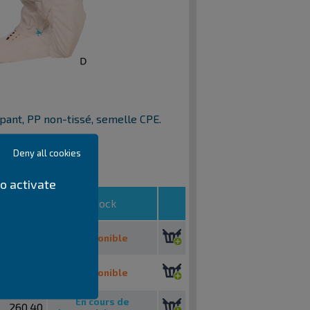
rapant, PP non-tissé, semelle CPE.
é CPE.
Deny all cookies
o activate
Prix € HT
Stock
19,08
Disponible
213,60
Disponible
En cours de
260,40