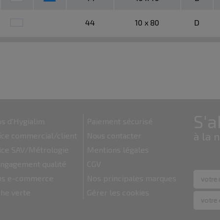
44
10 x 80
D
s d'Hygialim
Paiement sécurisé
ice commercial/client
Nous contacter
ice SAV/Métrologie
Mentions légales
ngagement qualité
CGV
ons e-commerce
Nos principales marques
he verte
Gérer les cookies