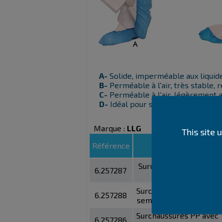
A-
Solide, imperméable aux liquide
B-
Perméable à l'air, très stable, 
C-
Perméable à l'air, légèrement a
D-
Idéal pour surface lisse, très 
Marque :
LLG
This site
Référence
Modèle
Surchaussures CPE 60
6.257287
microns
Surchaussures PP avec
6.257288
semelle antidérapante
Surchaussures PP avec
6.257286