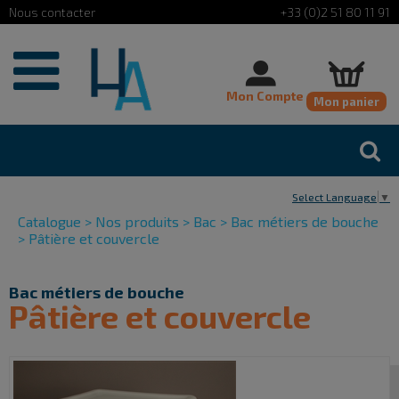
Cookies management panel
+33 (0)2 51 80 11 91
Mon Compte
Mon panier
Select Language
▼
Catalogue
>
Nos produits
>
Bac
>
Bac métiers de bouche
>
Pâtière et couvercle
Bac métiers de bouche
Pâtière et couvercle