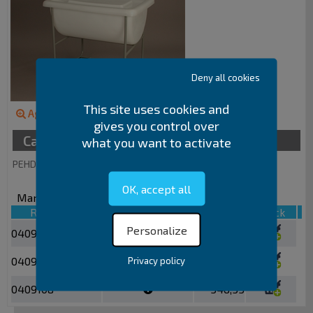
Deny all cookies
This site uses cookies and
Agrandir l'image
gives you control over
Caractéristiques
what you want to activate
PEHD alimentaire
OK, accept all
Marque :
Gilac
Référence
Plus d'info
Prix € HT
Stock
Personalize
0409107
245,74
0409106
423,39
Privacy policy
0409108
546,55