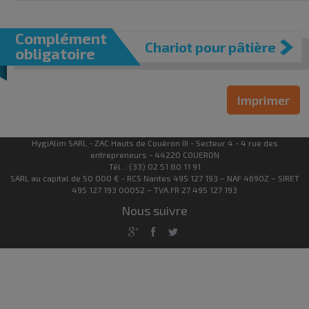
Complément
Chariot pour pâtière
obligatoire
Imprimer
HygiAlim SARL - ZAC Hauts de Couëron III - Secteur 4 - 4 rue des
entrepreneurs - 44220 COUERON
Tél. : (33) 02 51 80 11 91
SARL au capital de 50 000 € - RCS Nantes 495 127 193 – NAF 4690Z – SIRET
495 127 193 00052 – TVA FR 27 495 127 193
Nous suivre