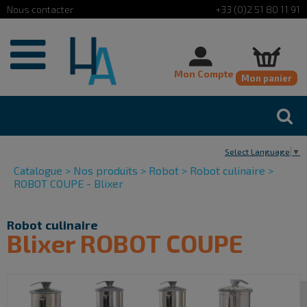
Cookies management panel
+33 (0)2 51 80 11 91
Mon Compte
Mon panier
Select Language
▼
Catalogue
>
Nos produits
>
Robot
>
Robot culinaire
>
ROBOT COUPE - Blixer
Robot culinaire
Blixer ROBOT COUPE