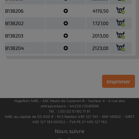
B138206
4119,50
B138202
1727,00
B138203
2013,00
B138204
2123,00
Imprimer
HygiAlim SARL - ZAC Hauts de Couëron III - Secteur 4 - 4 rue des
entrepreneurs - 44220 COUERON
Tél. : (33) 02 51 80 11 91
SARL au capital de 50 000 € - RCS Nantes 495 127 193 – NAF 4690Z – SIRET
495 127 193 00052 – TVA FR 27 495 127 193
Nous suivre