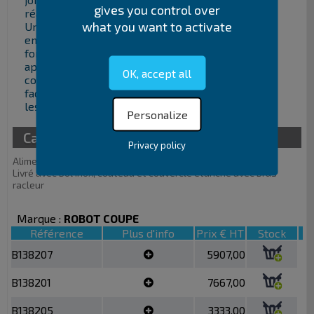
gives you control over
réaliser avec une grande facilité tous les mixages.
what you want to activate
Une sécurité de couvercle et un frein moteur
empêchent tout accès au couteau en cours de
fonctionnement et assurent une utilisation de ces
appareils en toute sécurité. Toutes les pièces en
OK, accept all
contact alimentaire se démontent et se nettoient
facilement, pour répondre aux normes d’hygiène
les plus strictes (NSF).
Personalize
Caractéristiques
Privacy policy
Alimentation 220 V
Livré avec bol inox, couteau et couvercle étanche avec bras
racleur
Marque :
ROBOT COUPE
Référence
Plus d'info
Prix € HT
Stock
B138207
5907,00
B138201
7667,00
B138205
3333,00