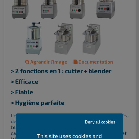
Agrandir l'image
Documentation
> 2 fonctions en 1 : cutter + blender
> Efficace
> Fiable
> Hygiène parfaite
Les Blixers® réunissent en une machine les qualités
de deux appareils bien connus : le cutter et le
Deny all cookies
blender/mixer. Les Blixers®. Grâce à leur grande
capacité liquide, leur couvercle avec bras racleur et
This site uses cookies and
joint d’étanchéité, ces modèles permettent de