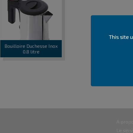
This site
Bouilloire Duchesse Inox
0.8 litre
A propo
Le serv