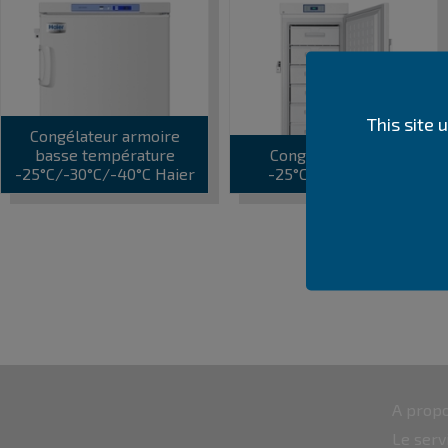
This site
Congélateur armoire
basse température
Congélateur ATEX
-25°C/-30°C/-40°C Haier
-25°C/-30°C Haier
A propo
Le serv