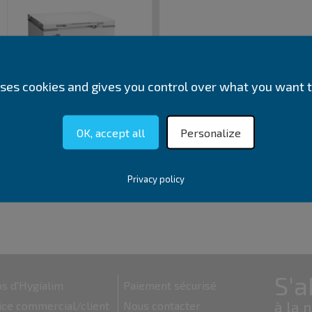
 uses cookies and gives you control over what you want t
Congélateur coffre basse
température -40°C et
-60°C Haier
OK, accept all
Personalize
Privacy policy
s d'Hygialim
Paiement sécurisé
ice commercial/client
Nous contacter