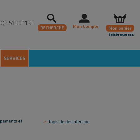
0)2 51 80 11 91
Mon Compte
RECHERCHE
Mon panier
Saisie express
SERVICES
uipements et
Tapis de désinfection