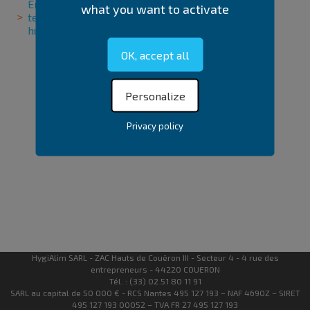
Enregistreur de
Indicateur de
what you want to activate
température et
dépassement de
humidité électronique
température
OK, accept all
Personalize
Privacy policy
HygiAlim SARL - ZAC Hauts de Couëron III - Secteur 4 - 4 rue des
entrepreneurs - 44220 COUERON
Tél. : (33) 02 51 80 11 91
SARL au capital de 50 000 € - RCS Nantes 495 127 193 – NAF 4690Z – SIRET
495 127 193 00052 – TVA FR 27 495 127 193