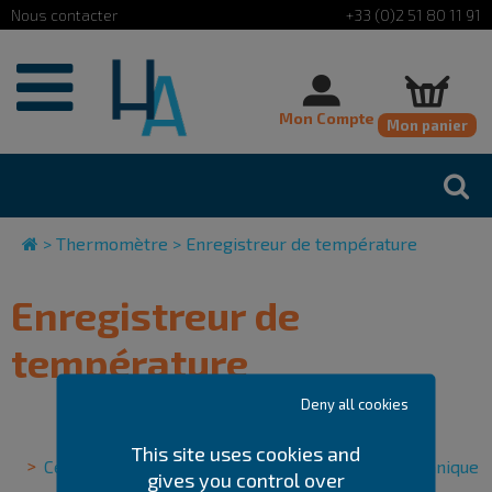
Cookies management panel
+33 (0)2 51 80 11 91
Mon Compte
Mon panier
>
Thermomètre
>
Enregistreur de température
Enregistreur de
température
Deny all cookies
This site uses cookies and
Centrale de surveillance
Enregistreur mécanique
gives you control over