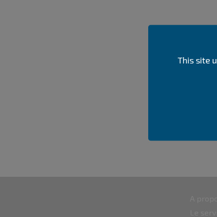
This site
A propo
Le serv