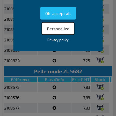
2108581
7,25
OK, accept all
2108582
7,25
Personalize
2108583
7,25
2108584
7,25
Privacy policy
2109695
7,25
2109824
7,25
Pelle ronde 2L 5682
Référence
Plus d'info
Prix € HT
Stock
2108575
7,83
2108576
7,83
2108577
7,83