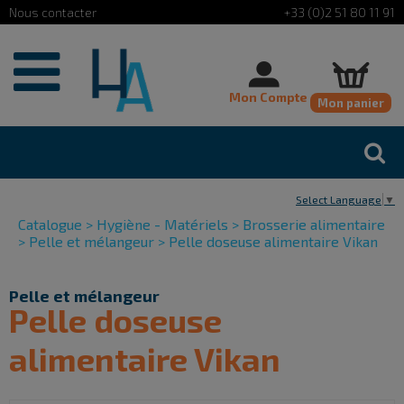
Cookies management panel
+33 (0)2 51 80 11 91
Mon Compte
Mon panier
Select Language
▼
Catalogue
>
Hygiène - Matériels
>
Brosserie alimentaire
>
Pelle et mélangeur
>
Pelle doseuse alimentaire Vikan
Pelle et mélangeur
Pelle doseuse
alimentaire Vikan