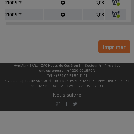
2108578
7,83
2108579
7,83
Imprimer
HygiAlim SARL - ZAC Hauts de Couëron III - Secteur 4 - 4 rue des
entrepreneurs - 44220 COUERON
Tél. : (33) 02 51 80 11 91
SARL au capital de 50 000 € - RCS Nantes 495 127 193 – NAF 4690Z – SIRET
495 127 193 00052 – TVA FR 27 495 127 193
Nous suivre